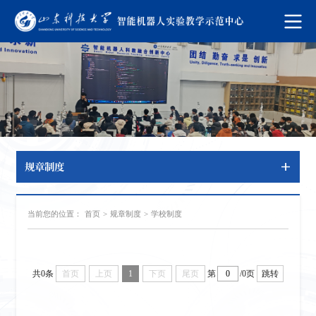
规章制度
当前您的位置：
首页
>
规章制度
>
学校制度
共0条
首页
上页
1
下页
尾页
第
/0页
跳转