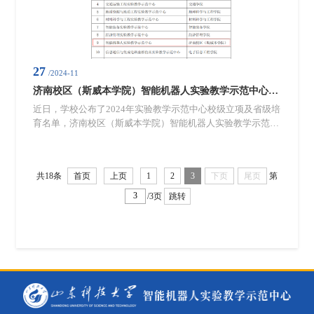
27
/2024-11
济南校区（斯威本学院）智能机器人实验教学示范中心 获批2024年校级实验教学示范中心
近日，学校公布了2024年实验教学示范中心校级立项及省级培
育名单，济南校区（斯威本学院）智能机器人实验教学示范中
心成功获批2024年校级实验教学示范中心，这是学院在实验教
学领域取得的一项重要成果。根据《关于开展2024年实验教学
示范中心申报工作的通知》要求，学校经单位推荐、形式审
共18条
首页
上页
1
2
3
下页
尾页
第
查、专家评审等程序，最终确定立项建设11个校级实验教学示
范中心（含虚仿类）。智能机器人实验教学示范中心凭借其在
/3页
跳转
教学理念、教学资源、...