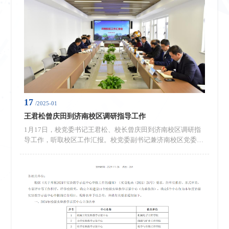
和AI技术娓娓道来。从日常生活中的语音助手到自动驾驶汽
车，从太空站中协助宇航员的机械臂到手术室里救死扶伤的手
术机器人，这些前沿科...
17
/2025-01
王君松曾庆田到济南校区调研指导工作
1月17日，校党委书记王君松、校长曾庆田到济南校区调研指
导工作，听取校区工作汇报。校党委副书记兼济南校区党委书
记、管委主任郭益灵主持汇报会。王君松在全面了解济南校区
及2024年主要工作开展情况后，充分肯定了济南校区“三大功
能区”的精准定位，干部职工扎根校区、苦干实干的奉献精神
和体制一新、工作一新、面貌一新的可喜变化。他指出，校区
小而全、小而精，是学校74年发展的重要历史承载和文化积
淀，并对校区进一步发展...