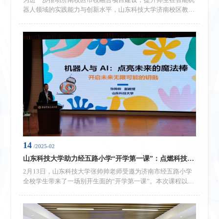
为进一步推动济南校区市校融合项目建设，提升师生在智能机
器人领域的实践能力与创新水平，山东科技大学济南校区教务
部实验实践办公室于智能机器人科教融合创新中心，精心筹备
并成功举办了一系列智能机器人培训活动。此次培训覆盖智能
车、机械臂、机器狗等前沿科技领域，为校区师生带来了丰富
的知识盛宴。探索智能车奥秘，开启ROS移动机器人实战之旅
培训的开篇之作——“ROS移动机器人实战”培训，为师生们打
开了智能车领域的大...
14
/2025-02
山东科技大学助力经五路小学“开学第一课”：点燃科技梦想，播种创新未来
2月13日，山东科技大学张帅帅老师受邀为济南市经五路小学
全校学生带来了一场别开生面的“开学第一课”。本次课程以
“机器人与AI：点亮未来的魔法棒”为主题，旨在点燃学生们对
科学技术的热情，培养他们的创新思维和实践能力。张帅帅老
师以生动活泼的语言和直观形象的演示，将复杂的机器人原理