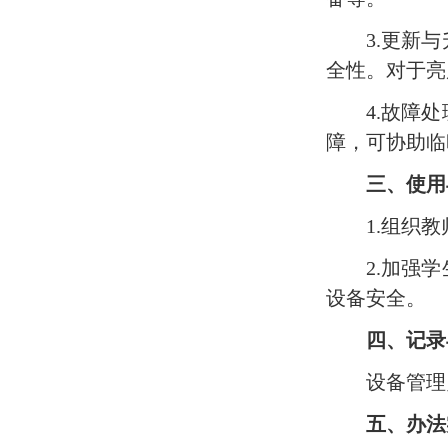
‌3.更
全性。对于亮
‌4.故
障，可协助临
三、使用
‌1.组
‌2.加
设备安全。
四、记录
‌设备管
五、办法