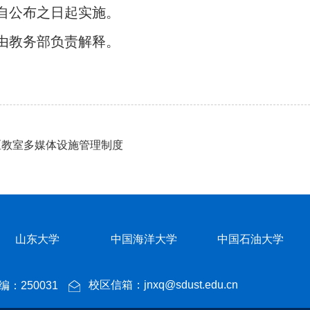
法自公布之日起实施。
由
教务部
负责解释
。
区教室多媒体设施管理制度
山东大学
中国海洋大学
中国石油大学
校区信箱：jnxq@sdust.edu.cn
：250031