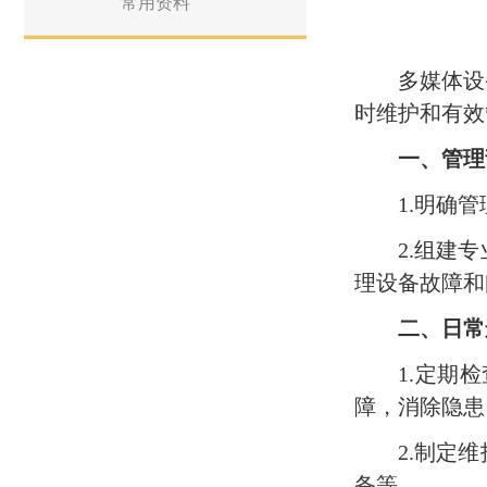
常用资料
多媒体设
时维护和有效
一、管理
‌1.明确
‌2.组
理设备故障和
二、日常
‌1.定
障，消除隐患
‌2.制
备等。