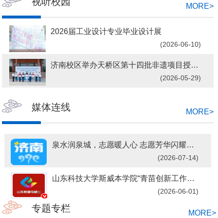
视听校园
MORE
>
[科研部]
校区召开科研工作会议
[财务部]
校区召开2026年财务预算工作会议
2026届工业设计专业毕业设计展
(2026-06-10)
[斯威本学院]
斯威本学院党委“红帆引航·铸魂成长”讲党课暨谈心谈话系列活动第二讲顺利举行
济南校区举办天桥区第十四批非遗项目授牌仪式暨“非...
[党政办公室]
济南校区关于做好2025年计划外用工年度考核工作的通知
(2026-05-29)
媒体连线
MORE
>
泉水润泉城，志愿暖人心 志愿芳华闪耀泉水节
(2026-07-14)
山东科技大学斯威本学院“青苗创新工作室”揭牌仪式举行
(2026-06-01)
专题专栏
MORE
>