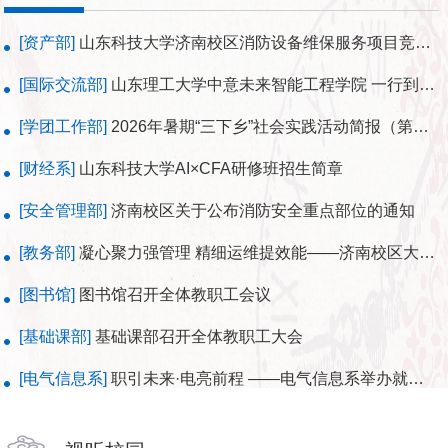
[资产部]
山东科技大学济南校区消防设备维保服务项目竞争性谈判公告
[国际交流部]
山东理工大学中意未来智能工程学院 一行到济南校区调研交流
[学团工作部]
2026年暑期“三下乡”社会实践活动简报（第二期）
[财经系]
山东科技大学AI×CFA研修班招生简章
[安全管理部]
济南校区关于公布消防安全重点部位的通知
[教务部]
凝心聚力强管理 精细运维提效能——济南校区大型仪器设备绩效考核获评合格
[图书馆]
图书馆召开全体教职工会议
[基础课部]
基础课部召开全体教职工大会
[电气信息系]
职引未来·电亮前程 ——电气信息系举办就业指导专题讲座
[后勤管理部]
后勤管理部召开专题会议 全面部署暑期重点工作