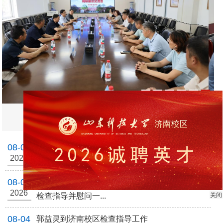
1
2
3
4
5
6
天桥区委组织部副部长孟丽华一行到济南..
08-07
酷暑送清凉 关怀感人心
2026
08-06
王君松到济南校区现场办公 深入暑期施工项目
2026
关闭
检查指导并慰问一...
08-04
郭益灵到济南校区检查指导工作