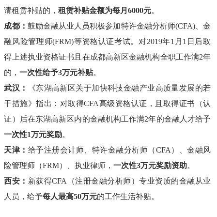
请租赁补贴的，
租赁补贴金额为每月
6000元
。
成都：
鼓励金融从业人员积极参加特许金融分析师
(CFA)、金
融风险管理师(FRM)等资格认证考试。对2019年1月1日后取
得上述执业资格证书且在成都高新区金融机构全职工作满2年
的，
一次性给予
3万元补贴
。
武汉：
《东湖高新区关于加快科技金融产业高质量发展的若
干措施》指出：对取得
CFA高级资格认证，且取得证书（认
证）后在东湖高新区内的金融机构工作满2年的金融人才给予
一次性
1万元奖励
。
天津：
给予注册会计师、特许金融分析师（
CFA）、金融风
险管理师（FRM）、执业律师，
一次性
3万元奖励资助
。
西安：
新获得
CFA（注册金融分析师）专业资质的金融从业
人员，给予
每人最高
50万元
的工作生活补贴。