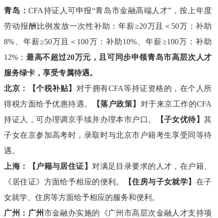
青岛：
CFA持证人可申报“青岛市金融高端人才”，按上年度
劳动报酬比例发放一次性补助：年薪≥20万且＜50万：补助
8%、年薪≥50万且＜100万：补助10%、年薪≥100万：补助
12%；
最高不超过
20万元，且可同步申领青岛市高层次人才
服务绿卡，享受专属待遇。
北京：【个税补贴】
对于拥有
CFA等持证资格的，在个人所
得税方面给予优惠待遇。
【落户政策】
对于来京工作的
CFA
持证人，可办理调京手续并办理本市户口。
【子女优待】
其
子女在京参加高考时，录取时与北京市户籍考生享受同等待
遇。
上海：【户籍与居住证】
对满足目录要求的人才，在户籍、
《居住证》方面给予相应的便利。
【住房与子女就学】
在子
女就学、住房等方面给予相应的服务和便利。
广州：广州
市金融办实施的《广州市高层次金融人才支持项