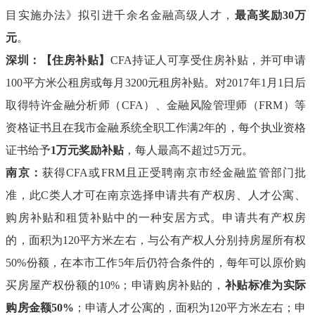
目实施办法》拟引进千余名金融高级人才，
最高奖励
30万
元
。
深圳：【
住房补贴】
CFA持证人可享受住房补贴，并可申请
100平方米公租房或每月3200元租房补贴。
对
2017年1月1日后
取得特许金融分析师（CFA）、金融风险管理师（FRM）等
资格证书且在我市金融系统全职工作满2年的，每个执业资格
证书给予
1万元奖励补贴
，每人最高不超过
5万元。
南京：
获得
CFA或FRM且正受聘南京市经金融监管部门批
准，此C类人才可在南京选择申请共有产权房、人才公寓、
购房补贴和租赁补贴中的一种安居方式。
申请共有产权房
的，面积为
120平方米左右，与公有产权人分别持房屋所有权
50%份额，在本市工作5年后仍符合条件的，每年可以原价购
买房屋产权份额的10%；申请购房补贴的，
补贴标准为实际
购房金额
50%
；申请人才公寓的，面积为
120平方米左右；申