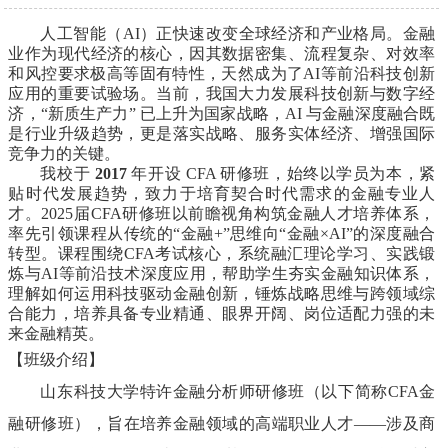
人工智能（
AI）正快速改变全球经济和产业格局。金融
业作为现代经济的核心，因其数据密集、流程复杂、对效率
和风控要求极高等固有特性，天然成为了AI等前沿科技创新
应用的重要试验场。当前，我国大力发展科技创新与数字经
济，“新质生产力” 已上升为国家战略，AI 与金融深度融合既
是行业升级趋势，更是落实战略、服务实体经济、增强国际
竞争力的关键。
我校于
2017
年开设
CFA 研修班，始终以学员为本，紧
贴时代发展趋势，致力于培育契合时代需求的金融专业人
才。2025届CFA研修班以前瞻视角构筑金融人才培养体系，
率先引领课程从传统的“金融+”思维向“金融×AI”的深度融合
转型。课程围绕CFA考试核心，系统融汇理论学习、实践锻
炼与AI等前沿技术深度应用，帮助学生夯实金融知识体系，
理解如何运用科技驱动金融创新，锤炼战略思维与跨领域综
合能力，培养具备专业精通、眼界开阔、岗位适配力强的未
来金融精英。
【班级介绍】
山东科技大学特许金融分析师研修班（以下简称
CFA金
融研修班），旨在培养金融领域的高端职业人才——涉及商