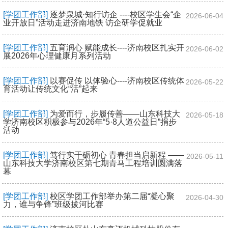
[学团工作部]
逐梦泉城·知行访企 ----校区学生会“企
2026-06-04
业开放日”活动走进济南地铁 访企研学促就业
[学团工作部]
五育润心 赋能成长----济南校区扎实开
2026-06-02
展2026年心理健康月系列活动
[学团工作部]
以赛促传 以体验心----济南校区传统体
2026-05-22
育活动让传统文化“活”起来
[学团工作部]
为爱而行，步履传善——山东科技大
2026-05-18
学济南校区积极参与2026年“5·8人道公益日”捐步
活动
[学团工作部]
笃行实干砺初心 青春担当启新程 ——
2026-05-11
山东科技大学济南校区第七期青马工程培训圆满落
幕
[学团工作部]
校区学团工作部举办第二届“凝心聚
2026-04-30
力，谁与争锋”班级拔河比赛