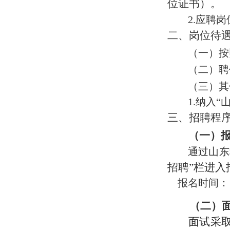
位证书）。
2.
应聘岗
二、岗位待
（一）
按
（二）
聘
（三）
其
1.
纳入
“
三
、招聘程
（一）
通过山东
招聘”栏进
报名时间：
（
二
）
面试采