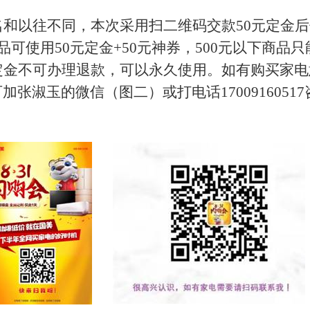
名和以往不同，本次采用扫二维码交款
50
元定金后
品可使用
50
元定金
+50
元神券，
500
元以下商品只
定金不可办理退款，可以永久使用。如有购买家电
可加张淑玉的微信（图二）或打电话
17009160517