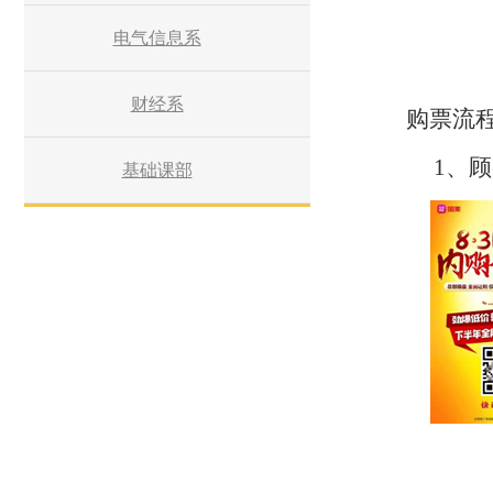
电气信息系
财经系
购票流
1、顾
基础课部