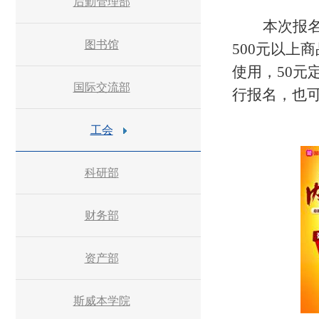
后勤管理部
本次报
图书馆
500
元以上商
使用，
50
元
国际交流部
行报名，也
工会
科研部
财务部
资产部
斯威本学院