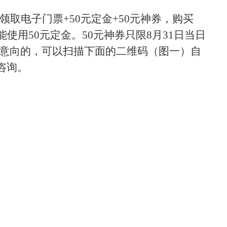
领取电子门票
+50
元定金
+50
元神券，购买
能使用
50
元定金。
50
元神券只限
8
月
31
日当日
意向的，可以扫描下面的二维码（图一）自
咨询。