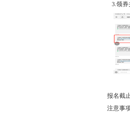
3.领
报名截
注意事