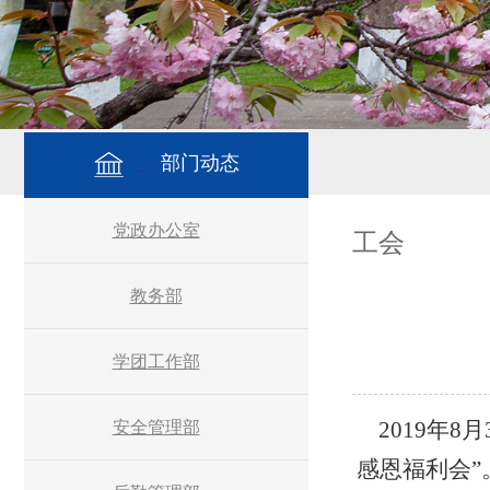
部门动态
党政办公室
工会
教务部
学团工作部
2019
年
8
月
安全管理部
感恩福利会