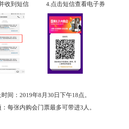
券并收到短信 4.点击短信查看电子券
止时间：
2019
年
8
月
30
日下午
18
点。
项：每张内购会门票最多可带进
3
人。