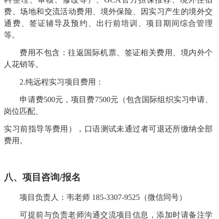
费、场地和交流活动费用、
境外保险、因实习产生的境外交
通费
、
签证辅导
及预约
、出行前培训、项目期间综合管理
等。
费用不包含：
往返国际
机票、签证
相关费用
、境内外个
人花销等。
2.纯
远程
实习项目
费用：
申请费
500元，项目费7500元（包含国际组织实习申请、
岗位匹配、
实习前指导等费用），口语测试未通过者可退还所缴纳全部
费用。
八
、
项目
咨询
/报名
项目负责人：
韦
老师
185-
3307
-
9525
（微信同号）
可提前与负责老师沟通交流项目信息，添加时请备注学