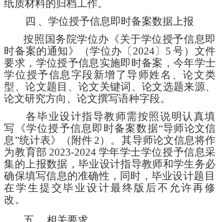
纸质材料的归档工作。
四
、学位授予信息即时备案数据上报
按照国务院学位办《关于学位授予信息即
时备案的通知》（学
位办〔
2024〕5
号）文件
要求，学位授予信
息实施即时备案，今
年学士
学位授予信息字段新增了
导师姓名、论文类
型、论文题
目
、
论文关键词、论文选题来源、
论文研究方向
、论文撰写语种
字段。
各
毕业设计指导教师
需按照说明认真填
写《学位授予信息即时备案数据
“导师论文信
息”统计表》（附件
2
）
。
其
导师论文信息将作
为教
育部
2023-2024
学年学士学位授予信息
采
集的上报数据，毕业设
计指导教师和学生务必
确保填写信息的准确性，同时，毕业设计
题目
在学生提交毕业设计最终版后不允许再修
改。
五
、相关要求