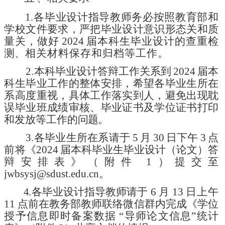
1.各
毕业设计指导教师
务必按照教育部和
学校文件要求，严把毕业设计意
识形态关和质
量关，做好
2024
届本科生毕业设计
的查重检
测
、
相关材料保存和归档等工作。
2.本科毕业设计答辩工作关系到
2024
届本
科生毕业工作的
整体安排，
希望各
毕业生所在
系
高
度重视，具体工作落实到人，避免出现耽
误毕业班成绩审核、毕业证书及学位证书打印
和发放等工作的
问题。
3.
各毕业生所在系
请于
5
月
30
日
下
午
3
点
前
将
《
2024
届本科毕业生毕业设计（论文）答
辩安排表》（附件
1）
提交至
jwbsysj@sdust.edu.cn。
4.各毕业设计指导教师请于
6
月
1
3
日上午
1
1
点前
在教务部教师联络微信群内
完成
《
学位
授予信息即
时备案
数据
“导师论文信息”统计