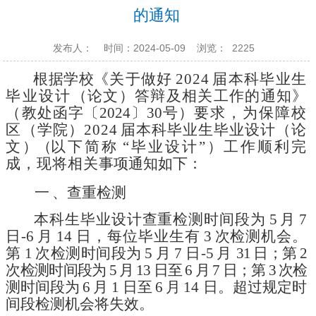
的通知
发布人：
时间：2024-05-09
浏览：
2225
根据
学校
《关于做好
2024
届本科毕业生
毕业设
计
（论文）
答辩及相关工作
的通知》
（教处函字〔
2024〕30号）
要求，为保障
校
区（学院）
202
4
届本科毕业生毕业设计（论
文
）（
以下简称
“毕业设计”）工作顺利完
成，现将相关
事项通知如下：
一
、查重检测
本科生毕业设计查重检测时间段为
5
月
7
日-6
月
14 日，每
位毕业生有
3
次检测机会。
第
1
次检测时间段为
5
月
7 日-5
月
31 日；第
2
次检测时间段为
5
月
13 日至
6
月
7
日；第
3
次检
测
时间段为
6
月
1 日至
6
月
14 日。超过规定时
间段
检测机会将失效。