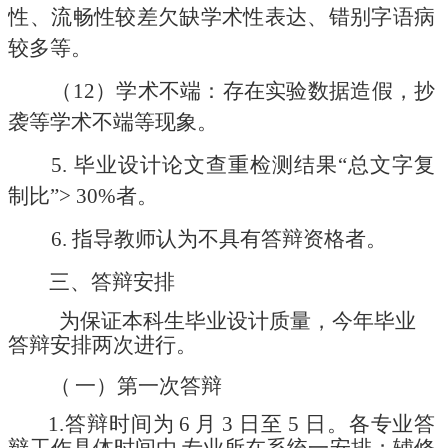
性、流畅性较差欠缺学术性表达、错别字语病
较多等。
（12）
学术不端：存在实验数据造假，抄
袭等学术不端等现象。
5.
毕业设计论文查重检测结果
“总文字复
制比”
>
30%者。
6.
指导教师认为不具有答辩资格者。
三、
答辩安排
为保证本科生毕业设计质量，今年毕业
答辩安排两次进行。
（
一）第一次答辩
1.答辩时间
为
6
月
3
日至
5
日。
各专业答