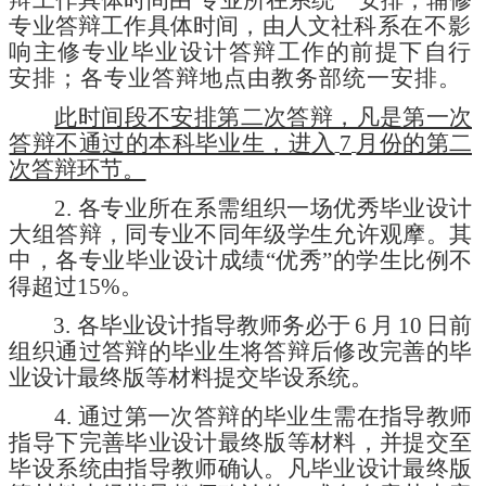
辩工作具体时间由
专业所在
系
统一安排；辅修
专业答辩工作具体时间，由
人文社科
系
在不影
响主修专业毕业设计答辩工作的前提下自行
安排
；
各专业答辩地点由教务部统一安排
。
此时间段不安排第二次答辩，凡是第一次
答辩不通过的本科毕业生，进入
7
月份的第二
次答辩环节。
2.
各专业所在系需组织一场优秀毕业设计
大组答辩，同专业不同年级学生允许观摩。其
中，各专业毕业设计成绩
“优秀”的学生比例不
得超过15%。
3.
各毕业
设计指导教师
务必于
6
月
10
日前
组织通过答
辩
的毕业
生将答辩后修改完善的毕
业设计最终版等材料提交毕
设系统
。
4.
通过第一次答辩的毕业生需在指导教师
指导下完善毕业设计最终版等材料，并提交至
毕设系统由指导教师确认。凡毕业设计最终版