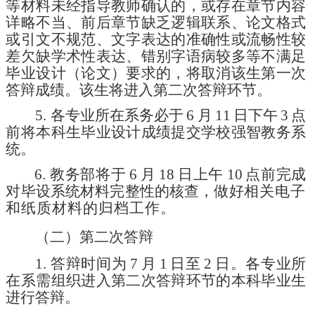
等材料未经指导教师确认的，或存在章节内容
详略不当、前后章节缺乏逻辑联系、论文格式
或引文不规范、文字表达的准确性或流畅性较
差欠缺学术性表达、错别字语病较多等不满足
毕业设计（论文）要求的，将取消该生第一次
答辩成绩。该生将进入第二次答辩环节。
5.
各
专业
所在系务必于
6
月
11
日
下午
3
点
前将本科生毕业设计成绩提交学校强智教务系
统。
6.
教务部
将
于
6
月
18
日上午
10
点前完成
对毕设系统材料完整性的核查，做好
相关电子
和纸质材料的归档工作。
（二）第二次答辩
1. 答辩时间为
7
月
1
日至
2
日。各专业所
在系需组织进入第二次答辩环节的本科毕业生
进行答辩。