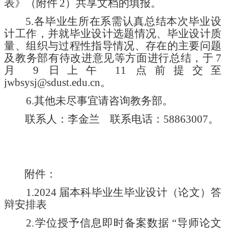
表》（附件
2）
共享文档
的填
报
。
5.各毕业生所在系需认真总结本次毕业设
计工作，并就毕业设计选题情况、毕业设计质
量、组织与过程性指导情况、存在的主要问题
及教务部有待改进意见等方面进行总结，于
7
月
9
日上午
1
1
点前
提交至
jwbsysj@sdust.edu.cn。
6.
其他未尽事宜请咨询教务
部。
联系人：李金兰
联系电话：
58863007
。
附件：
1.2024
届本科毕业生毕业设计（论文）答
辩安排表
2.学位授予信息即时备案数据
“导师论文