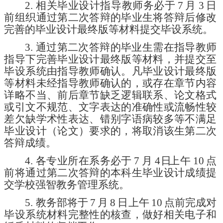
2. 相关毕业设计指导教师务必于
7
月
3
日
前组织通过第二次答辩的毕业生将答辩后修改
完善的毕业设计最终版等材料提交毕设系统。
3. 通过第二次答辩的毕业生需在指导教师
指导下完善毕业设计最终版等材料，并提交至
毕设系统由指导教师确认。凡毕业设计最终版
等材料未经指导教师确认的，或存在章节内容
详略不当、前后章节缺乏逻辑联系、论文格式
或引文不规范、文字表达的准确性或流畅性较
差欠缺学术性表达、错别字语病较多等不满足
毕业设计（论文）要求的，将取消该生第二次
答辩成绩。
4.
各
专业
所在系
务必于
7
月
4
日
上午
10
点
前将通过第二次答辩的本科生毕业设计成绩提
交学校强智教务管理系统。
5. 教务部将于
7
月
8
日上午
10
点前完成对
毕设系统材料完整性的核查，做好相关电子和