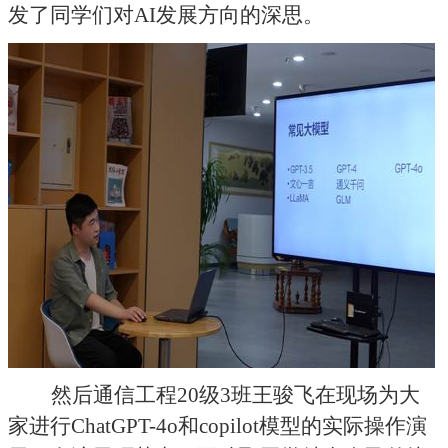
发了同学们对
AI
发展方向的深思。
然后通信工程
20
级
3
班王骏飞在现场为大
家进行
ChatGPT-4o
和
copilot
模型的实际操作演