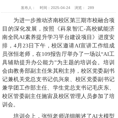
发布人：
时间：2025-04-24
浏览：
289
为进一步推动济南校区第三期市校融合项
目的深化发展，按照《嵙泉智汇
-
高校赋能济
南全民
AI
素养提升学习平台建设项目》进度安
排，
4
月
23
日下午，校区邀请
AI
宣讲工作组成
员张恒老师，在
109
报告厅举办了一场以“
AI
工
具辅助提升办公能力”为主题的培训会。培训
会由教务部副主任朱其刚主持，校区党委副书
记兼机关党总支书记仉兴泉、校区党委副书记
兼学团工作部主任、学生党总支书记毛庆东、
校区管委副主任施宙及校区管理人员参加了培
训会。
培训会上，张恒老师详细阐述了
AI
大模型