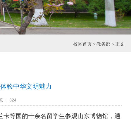
校区首页
教务部
正文
>
>
式体验中华文明魅力
览：
324
兰卡
等国的十余名留学生
参观
山东博物馆，通