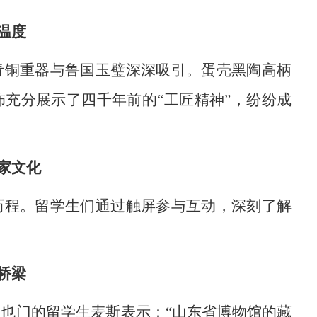
温度
青铜重器与鲁国玉璧深深吸引。蛋壳黑陶高柄
饰
充分展示了四千年前的
“工匠精神”，纷纷
成
家文化
历程
。
留学生们通过触屏
参与互动，深刻了解
桥梁
自也门的留学生麦斯表示：
“山东省博物馆的藏