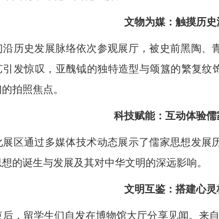
文物为媒：触摸历史
们沿历史
发展
脉络依次参观展厅，被史前黑陶、
艺引发惊叹，亚醜钺的独特造型与颂簋的繁复纹
们的
拍照焦点。
科技赋能：互动体验儒
化展区通过多媒体技术动态展示
了
儒家思想发展
思想的诞生与发展及其对中华文明的深远影响。
文明互鉴：搭建心灵
束后，留学生们自发在博物馆大厅分享见闻。
来