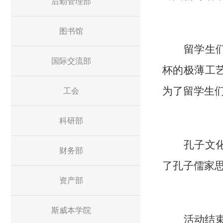
后勤管理部
图书馆
留学生
国际交流部
杯的极薄工
为
了留学生
工会
科研部
孔子文
财务部
了孔子儒家
资产部
斯威本学院
活动结