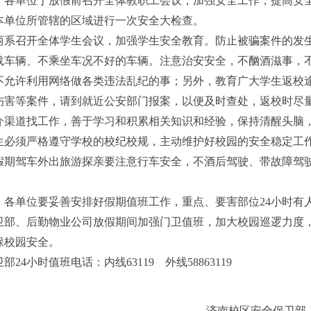
单位于放假前召开全体教职工会议，加强安全工作，提高安全
本单位所管辖的区域进行一次安全大检查。
召开全体学生会议，加强学生安全教育。防止被骗案件的发生
载车辆、不乘坐车况不好的车辆。注意治安安全，不酗酒滋事，
不允许利用网络做各类违法乱纪的事；另外，教育广大学生返校
伤害等案件，请到就近公安部门报案，以便及时查处，返校时尽
介渠道找工作，善于学习和积累相关知识和经验，保持清醒头脑
须严格遵守学校的校纪校规，主动维护好校园的安全稳定工作
驾车外出旅游探亲要注意行车安全，不酒后驾驶、带故障驾驶
单位要妥善安排好假期值班工作，重点、要害部位
24
小时有
、后勤物业公司放假期间加强门卫值班，加大校园巡逻力度，
保校园安全。
卫部
24
小时值班电话：内线
63119
外线
58863119
济南校区安全保卫部