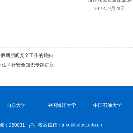
2019
年9
月29
日
好假期期间安全工作的通知
级新生举行安全知识专题讲座
山东大学
中国海洋大学
中国石油大学
校区信箱：jnxq@sdust.edu.cn
：250031