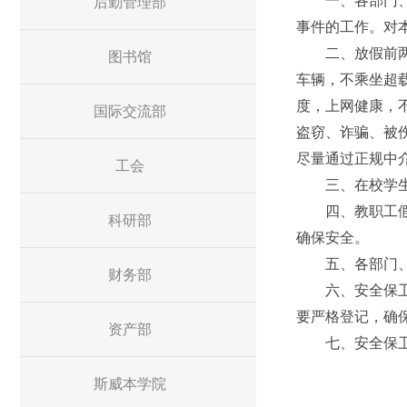
一、各部门、各
后勤管理部
事件的工作。对
二、放假前两系
图书馆
车辆，不乘坐超
度，上网健康，
国际交流部
盗窃、诈骗、被
尽量通过正规中
工会
三、在校学生必
四、教职工假期
科研部
确保安全。
五、各部门、各
财务部
六、安全保卫部
要严格登记，确
资产部
七、安全保
斯威本学院