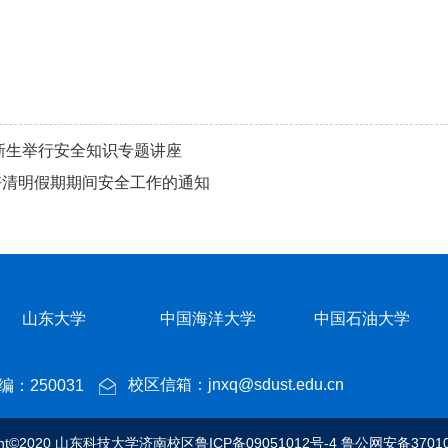
级新生举行安全知识专题讲座
好清明假期期间安全工作的通知
山东大学
中国海洋大学
中国石油大学
校区信箱：jnxq@sdust.edu.cn
：250031
ight©2020 山东科技大学济南校区
鲁ICP备09051012号-4
鲁公网安备37010