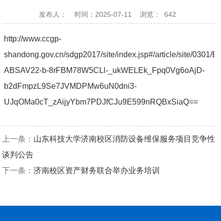
发布人：
时间：2025-07-11
浏览：
642
http://www.ccgp-
shandong.gov.cn/sdgp2017/site/index.jsp#/article/site/03
ABSAV22-b-8rFBM78W5CLl-_ukWELEk_Fpq0Vg6oAjD-
b2dFmpzL9Se7JVMDPMw6uN0dni3-
UJqOMa0cT_zAijyYbm7PDJfCJu9E599nRQBxSiaQ
==
上一条：
山东科技大学济南校区消防设备维保服务项目竞争性
谈判公告
下一条：
济南校区资产财务联合举办业务培训