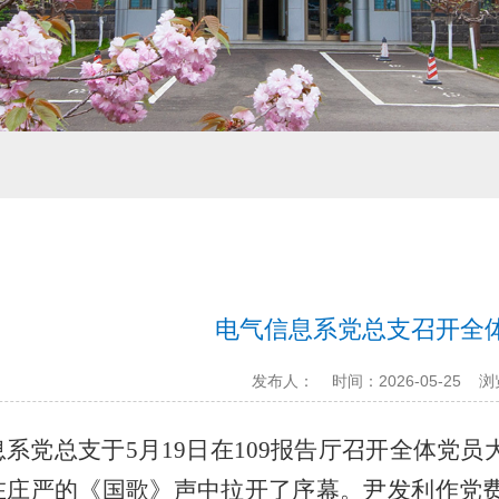
电气信息系党总支召开全
发布人：
时间：2026-05-25
浏
息系党总支于
5
月
19
日在
109
报告厅召开全体党员
在庄严的《国歌》声中拉开了序幕。尹发利
作党