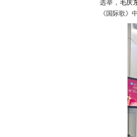
选举，
毛庆
《国际歌》