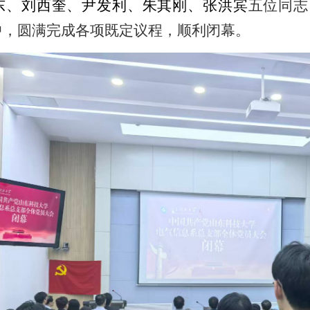
东、刘西奎、尹发利、朱其刚、张洪宾
五位同志
中，圆满完成各项既定议程，顺利闭幕。