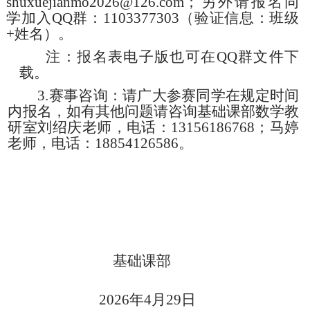
shuxuejianmo2026@126.com；另外请报名同
学加入QQ群：1103377303（验证信息：班级
+姓名）。
注：报名表电子版也可在
QQ群文件下
载。
3.赛事咨询：请广大参赛同学在规定时
间
内
报名，如有其他问题请咨询基础课部数学教
研室刘绍庆老师，电话：
13156186768；马婷
老师，电话：18854126586。
基础课部
2026年4月2
9
日