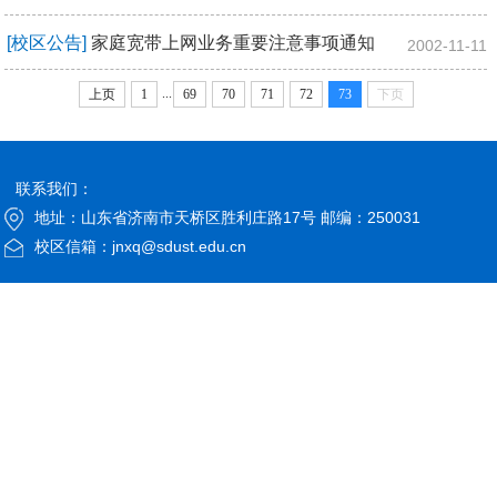
[校区公告]
家庭宽带上网业务重要注意事项通知
2002-11-11
...
上页
1
69
70
71
72
73
下页
联系我们：
地址：山东省济南市天桥区胜利庄路17号 邮编：250031
校区信箱：jnxq@sdust.edu.cn