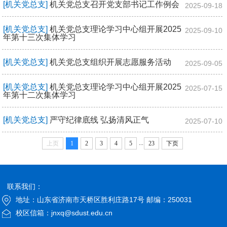
[机关党总支]
机关党总支召开党支部书记工作例会
2025-09-18
[机关党总支]
机关党总支理论学习中心组开展2025
2025-09-10
年第十三次集体学习
[机关党总支]
机关党总支组织开展志愿服务活动
2025-09-05
[机关党总支]
机关党总支理论学习中心组开展2025
2025-07-15
年第十二次集体学习
[机关党总支]
严守纪律底线 弘扬清风正气
2025-07-10
...
上页
1
2
3
4
5
23
下页
联系我们：
地址：山东省济南市天桥区胜利庄路17号 邮编：250031
校区信箱：jnxq@sdust.edu.cn