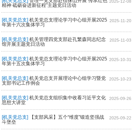
[机关党总支]
管理一党支部赴徂徕山开展“传承红色
2025-12-08
精神 砥砺奋进新征程”主题党日活动
[机关党总支]
机关党总支理论学习中心组开展2025
2025-11-20
年第十六次集体学习
[机关党总支]
机关管理四党支部赴孔繁森同志纪念
2025-11-03
馆开展主题党日活动
[机关党总支]
机关党总支理论学习中心组开展2025
2025-10-31
年第十五次集体学习
[机关党总支]
机关党总支开展理论中心组学习暨党
2025-10-23
支部书记工作例会
[机关党总支]
机关党总支组织集中收看习近平文化
2025-09-26
思想大讲堂
[机关党总支]
【支部风采】五个“维度”锻造坚强战
2025-09-22
斗堡垒