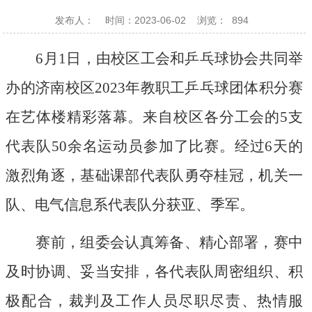
发布人：
时间：2023-06-02
浏览：
894
6
月
1
日，由校区工会和乒乓球协会共同举
办的济南校区
2023
年教职工乒乓球团体积分赛
在艺体楼精彩落幕。来自校区各分工会的
5
支
代表队
50
余名运动员参加了比赛。经过6天的
激烈角逐，
基础课部代表队勇夺桂冠，机关一
队、电气信息系代表队分获亚、季军。
赛前，组委会认真筹备、精心部署，赛中
及时协调、妥当安排，各代表队周密组织、积
极配合，裁判及工作人员尽职尽责、热情服