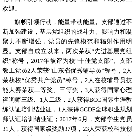
欢迎。
旗帜引领行动，能量带动能量。支部通过不
断加强建设，基层党组织的战斗力、影响力和凝
聚力不断增强，党员的先锋模范和辐射作用明
显。支部自成立以来，两次荣获“先进基层党组
织”称号，
2017
年被评为校“十佳党支部”。支部
教工党员
2
人荣获“山东省优秀辅导员”称号，
2
人
荣获校“优秀共产党员”称号，
2
人在校辅导员技
能大赛荣获二等奖、三等奖，
3
人获得国家心理
咨询师三级、
1
人二级，
2
人获得
BCC
国际生涯教
练认证培训结业证，
1
人获得
GCDF
全球职业规划
师认证培训结业证；
2017
年
6
月，支部学生党员
31
人，获得国家级奖励
37
项，
23
人荣获校科技创