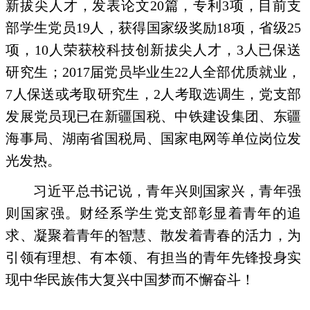
新拔尖人才，发表论文
20
篇，专利
3
项，目前支
部学生党员
19
人，获得国家级奖励
18
项，省级
25
项，
10
人荣获校科技创新拔尖人才，
3
人已保送
研究生；
2017
届党员毕业生
22
人全部优质就业，
7
人保送或考取研究生，
2
人考取选调生，党支部
发展党员现已在新疆国税、中铁建设集团、东疆
海事局、湖南省国税局、国家电网等单位岗位发
光发热。
习近平总书记说，青年兴则国家兴，青年强
则国家强。财经系学生党支部彰显着青年的追
求、凝聚着青年的智慧、散发着青春的活力，为
引领有理想、有本领、有担当的青年先锋投身实
现中华民族伟大复兴中国梦而不懈奋斗！