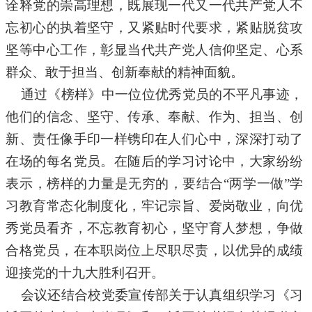
诠释党的崇高理想，既展现一代又一代共产党人不
忘初心的执着坚守，又紧贴时代要求，紧贴脱贫攻
坚等中心工作，彰显当代共产党人信仰坚定、心系
群众、敢于担当、创新奉献的精神面貌。
通过《榜样》中一位位优秀党员的不平凡事迹，
他们的信念、坚守、传承、奉献、作为、担当、创
新、责任像手印一样镌印在人们心中，深深打动了
在场的每名党员。在随后的学习讨论中，大家纷纷
表示，榜样的力量是无穷的，要结合
“
两学一做
”
学
习教育常态化制度化，牢记宗旨、爱岗敬业，向优
秀党员看齐，不忘教育初心，坚守育人梦想，争做
合格党员，在本职岗位上尽职尽责，以优异的成绩
迎接党的十九大胜利召开。
会议还结合校党委宣传部关于认真组织学习《习