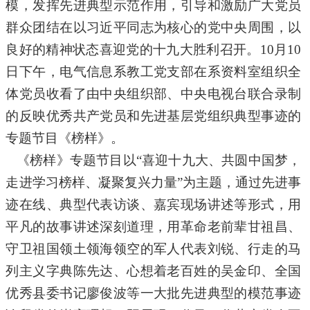
模，发挥先进典型示范作用，引导和激励广大党员
群众团结在以习近平同志为核心的党中央周围，以
良好的精神状态喜迎党的十九大胜利召开。
10
月
10
日下午，电气信息系教工党支部在系资料室组织全
体党员收看了由中央组织部、中央电视台联合录制
的反映优秀共产党员和先进基层党组织典型事迹的
专题节目《榜样》。
《榜样》专题节目以
“
喜迎十九大、共圆中国梦，
走进学习榜样、凝聚复兴力量
”
为主题，通过先进事
迹在线、典型代表访谈、嘉宾现场讲述等形式，用
平凡的故事讲述深刻道理，用革命老前辈甘祖昌、
守卫祖国领土领海领空的军人代表刘锐、行走的马
列主义字典陈先达、心想着老百姓的吴金印、全国
优秀县委书记廖俊波等一大批先进典型的模范事迹