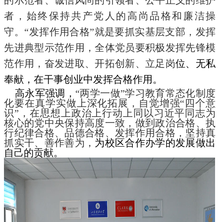
的示范者、诚信风尚的引领者、公平正义的维护
者，始终保持共产党人的高尚品格和廉洁操
守。“发挥作用合格”就是要抓实基层支部，发挥
先进典型示范作用，全体党员要积极发挥先锋模
范作用，奋发进取、开拓创新、立足岗
位、无私
奉献，在干事创业中发挥合格作用。
高永军强调，
“
两学一做
”
学习教育常态化制度
化要在真学实做上深化拓展，自觉增强
“
四个意
识
”
，在思想上政治上行动上同以习近平同志为
核心的党中央保持高度一致，做到政治合格、执
行纪律合格、品德合格、发挥作用合格，坚持真
抓实干、善作善为，
为校区合作办学的发展做出
自己的贡献。