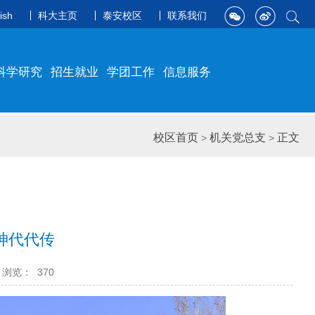
ish
科大主页
泰安校区
联系我们
科学研究
招生就业
学团工作
信息服务
校区首页
机关党总支
正文
>
>
神代代传
浏览：
370