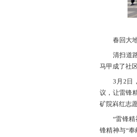
春回大
清扫道
马甲成了社
3月2
议，让雷锋
矿院嵙红志
“雷锋
锋精神
与
“