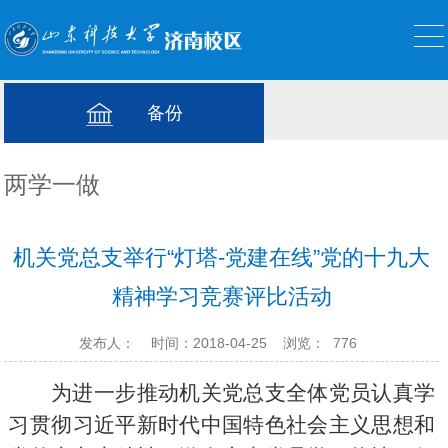
备份
两学一做
机关党总支举行“灯塔-党建在线”党的十九大
精神学习竞赛评比活动
发布人：
时间：2018-04-25
浏览：
776
为进一步推动机关党总支全体党员认真学
习贯彻习近平新时代中国特色社会主义思想和