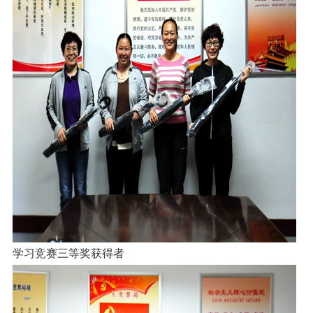
学习竞赛三等奖获得者