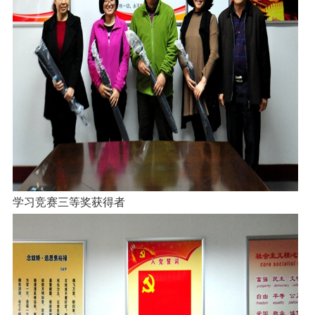
学习竞赛三等奖获得者