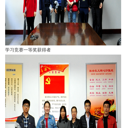
学习竞赛一等奖获得者