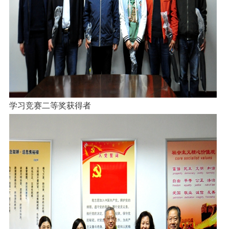
学习竞赛二等奖获得者