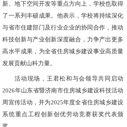
新、地下空间开发等重点
方向
上，学校
也
取得
了一系列
丰硕成果。
他表示，
学校将
持续
深化
与省市住建部门及行业企业的协同合作，推动
科技创新与产业创新深度融合，力争产出更多
高水平成果
，
为全省住房城乡建设事业高质量
发展贡献山科力量
。
活动
现场
，
王君松和
与会领导共同启动
2026年
山东省暨济南市住房城乡建设科技活动
周
宣传活动
，并为
2025年度全省住房城乡建设
系统重点工程创新创优劳动竞赛
获奖代表
颁
奖
。