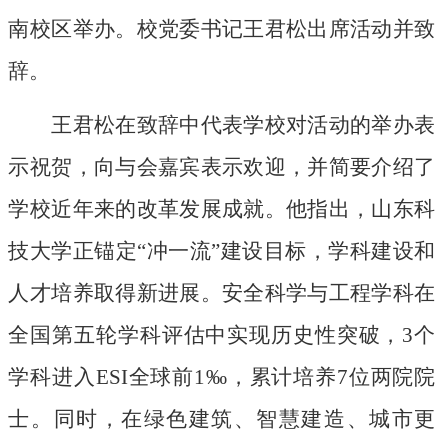
南校区
举办。校党委书记王君松
出席活动并致
辞。
王君松在致辞中
代表学校对活动的举办表
示祝贺，
向
与会嘉宾表示欢迎，并简要介绍了
学校
近年来的
改革
发展成就。他
指出
，山东
科
技大学正锚定
“冲一流”
建设
目标，
学科建设和
人才培养
取得新进展
。
安全
科学与
工程
学科
在
全国
第五轮学科评估中
实现
历史性
突破，
3个
学科进入ESI全球前1‰，
累计
培养
7位两院院
士。
同时，
在绿色建筑、智慧建造、城市更