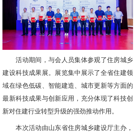
活动期间，
与会人员
集体参观了住房城乡
建设科技成果展
。
展览
集中展示了全省住建领
域在绿色低碳、智能建造、城市更新等方面的
最新科技成果
与
创新应用
，充分
体现
了科技创
新对住建行业转型升级的强劲推动作用
。
本次活动
由
山东
省住房城乡建设厅主办，