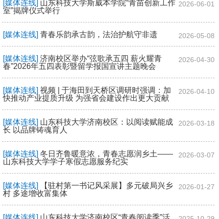
[媒体连线]
山东科技大学斯威本学院“青苗创新工作
2026-06-01
室”揭牌仪式举行
[媒体连线]
青春乐韵承古韵，法治护航守非遗
2026-05-08
[媒体连线]
济南校区举办“弦歌承五四 薪火耀青
2026-04-30
春”2026年五四表彰暨留学报国宣讲主题晚会
[媒体连线]
视频 | 于海田到天桥区调研时强调：加
2026-04-10
快推动产业提质升级 为强省会建设作出更大贡献
[媒体连线]
山东科技大学济南校区：以阅读赋能成
2026-03-18
长 以品牌铸魂育人
[媒体连线]
冬日齐鲁暖意浓，青春志愿润乡土——
2026-03-07
山东科技大学学子寒假志愿服务纪实
[媒体连线]
【驻村第一书记风采展】多元破局兴乡
2026-01-27
村 多途增收富集体
[媒体连线]
山东科技大学济南校区“青春阅读季”活
2025-10-29