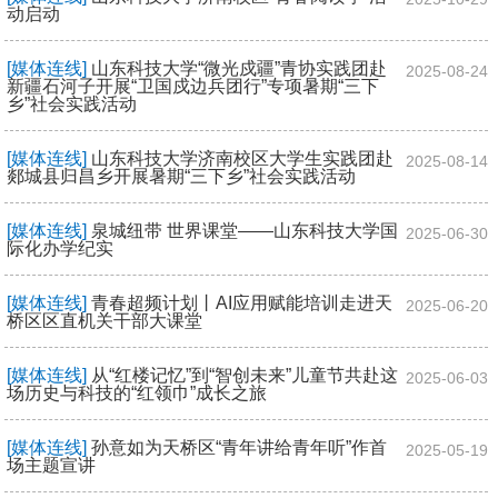
动启动
[媒体连线]
山东科技大学“微光戍疆”青协实践团赴
2025-08-24
新疆石河子开展“卫国戍边兵团行”专项暑期“三下
乡”社会实践活动
[媒体连线]
山东科技大学济南校区大学生实践团赴
2025-08-14
郯城县归昌乡开展暑期“三下乡”社会实践活动
[媒体连线]
泉城纽带 世界课堂——山东科技大学国
2025-06-30
际化办学纪实
[媒体连线]
青春超频计划丨AI应用赋能培训走进天
2025-06-20
桥区区直机关干部大课堂
[媒体连线]
从“红楼记忆”到“智创未来”儿童节共赴这
2025-06-03
场历史与科技的“红领巾”成长之旅
[媒体连线]
孙意如为天桥区“青年讲给青年听”作首
2025-05-19
场主题宣讲