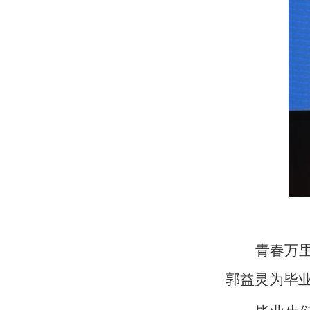
青春万
郭益灵为毕