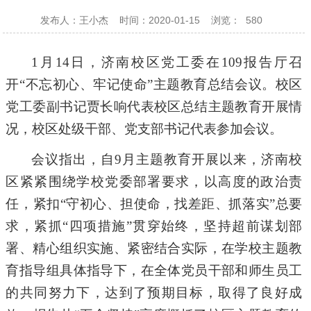
发布人：王小杰
时间：2020-01-15
浏览：
580
1月
14
日，济南校区
党工委
在
109报告厅
召
开
“不忘初心、牢记使命”主题教育总结会议。
校区
党工委副书记贾长响代表校区
总结主题教育开展情
况，
校区
处级干部
、党支部书记代表参加会议。
会议指出，
自
9月主题教育开展以来，济南校
区紧紧围绕学校党委部署要求，以高度的政治责
任，紧扣“守初心、担使命，找差距、抓落实”总要
求，紧抓“四项措施”贯穿始终，坚持超前谋划部
署、精心组织实施、紧密结合实际，在学校主题教
育指导组具体指导下，在全体党员干部和师生员工
的共同努力下，达到了预期目标，取得了
良好
成