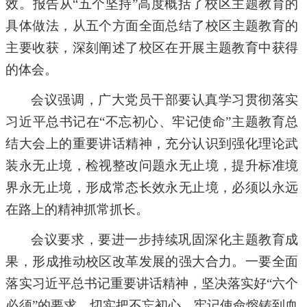
效。
报告从
“
五个坚持
”
高度
概括了
校区
主题教育的
具体做法，
从五个方面
全面总结了
校区
主题教育的
主要收获，深刻阐述了
校区
在开展主题教育中获得
的体会。
会议强调，广大党员干部
要认真学习贯彻落实
习近平总书记在
“不忘初心、牢记使命”主题教育总
结大会上的重要讲话精神，充分认识到强化理论武
装永无止境，检视整改问题永无止境，提升标准境
界永无止境，形成常态长效永无止境，必须以永远
在路上的精神抓常抓长。
会议要求，要进一步
持续巩固深化主题教育成
果，形成推动校区改革发展的强大合力
。
一
要
全面
落实习近平总书记重要讲话精神，坚决落实好
“六个
必须”的要求，切实把不忘初心、牢记使命熔铸到血