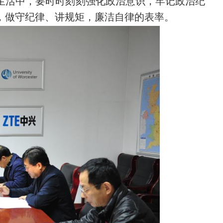
生活中，要时时刻刻强化政治意识，牢记政治纪
，做守纪律、讲规矩，廉洁自律的表率。