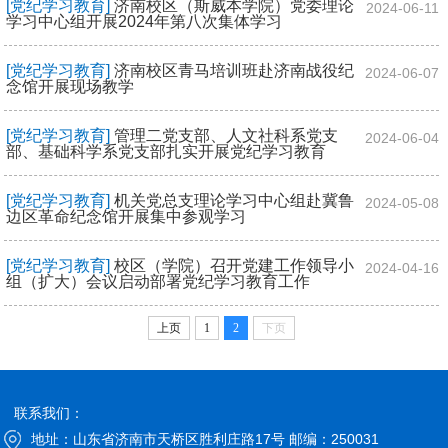
[党纪学习教育]
济南校区（斯威本学院）党委理论
2024-06-11
学习中心组开展2024年第八次集体学习
[党纪学习教育]
济南校区青马培训班赴济南战役纪
2024-06-07
念馆开展现场教学
[党纪学习教育]
管理二党支部、人文社科系党支
2024-06-04
部、基础科学系党支部扎实开展党纪学习教育
[党纪学习教育]
机关党总支理论学习中心组赴冀鲁
2024-05-08
边区革命纪念馆开展集中参观学习
[党纪学习教育]
校区（学院）召开党建工作领导小
2024-04-16
组（扩大）会议启动部署党纪学习教育工作
上页
1
2
下页
联系我们：
地址：山东省济南市天桥区胜利庄路17号 邮编：250031