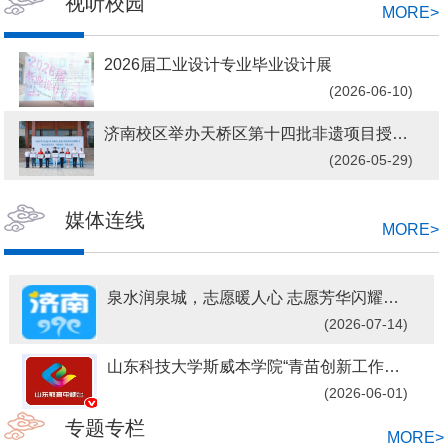
视听校园
MORE
>
[后勤管理部]
后勤管理部召开专题会议 全面部署暑期重点工作
[财务部]
校区召开2026年财务预算工作会议
2026届工业设计专业毕业设计展
(2026-06-10)
[斯威本学院]
斯威本学院党委“红帆引航·铸魂成长”讲党课暨谈心谈话系列活动第二讲顺利举行
济南校区举办天桥区第十四批非遗项目授牌仪式暨“非...
[党政办公室]
济南校区关于做好2025年计划外用工年度考核工作的通知
(2026-05-29)
媒体连线
MORE
>
泉水润泉城，志愿暖人心 志愿芳华闪耀泉水节
(2026-07-14)
山东科技大学斯威本学院“青苗创新工作室”揭牌仪式举行
(2026-06-01)
专题专栏
MORE
>