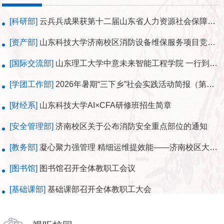
[科研部]
云兵兵成果获第十二届山东省人力资源社会保障优秀科研成果
[资产部]
山东科技大学济南校区消防设备维保服务项目竞争性谈判公告
[国际交流部]
山东理工大学中意未来智能工程学院 一行到济南校区调研交流
[学团工作部]
2026年暑期“三下乡”社会实践活动简报（第二期）
[财经系]
山东科技大学AI×CFA研修班招生简章
[安全管理部]
济南校区关于公布消防安全重点部位的通知
[教务部]
凝心聚力强管理 精细运维提效能——济南校区大型仪器设备绩效考核获评合格
[图书馆]
图书馆召开全体教职工会议
[基础课部]
基础课部召开全体教职工大会
[电气信息系]
职引未来·电亮前程 ——电气信息系举办就业指导专题讲座