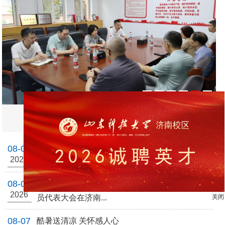
1
2
3
4
5
6
郭益灵到济南校区检查指导工作
08-09
电气技术1996级校友回访济南校区
2026
08-08
九三学社山东科技大学（济南）支社委员会 社
2026
关闭
员代表大会在济南...
08-07
酷暑送清凉 关怀感人心